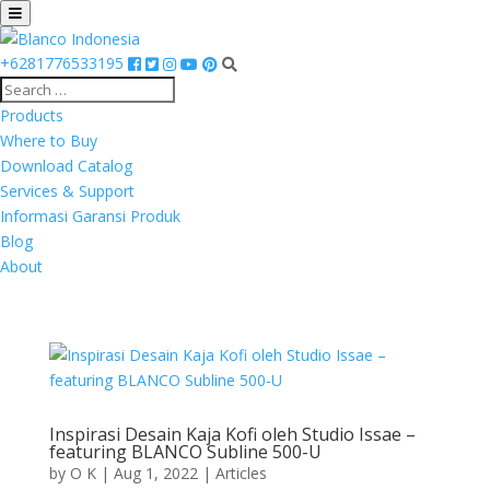
+6281776533195
Products
Where to Buy
Download Catalog
Services & Support
Informasi Garansi Produk
Blog
About
Inspirasi Desain Kaja Kofi oleh Studio Issae –
featuring BLANCO Subline 500-U
by
O K
|
Aug 1, 2022
|
Articles