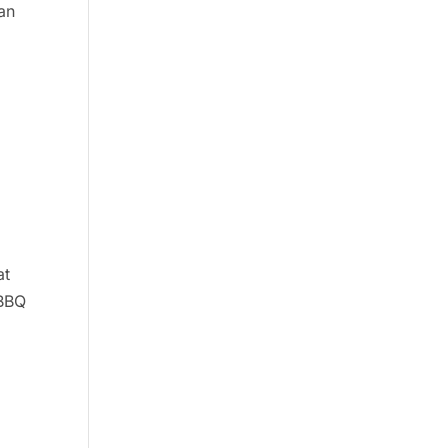
an
at
 BBQ