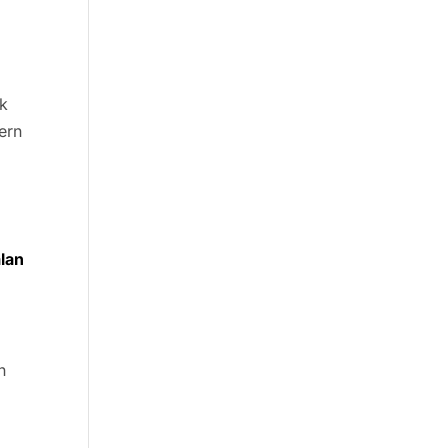
ak
ern
lan
n