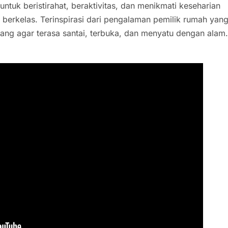
 untuk beristirahat, beraktivitas, dan menikmati keseharian
 berkelas. Terinspirasi dari pengalaman pemilik rumah yan
ancang agar terasa santai, terbuka, dan menyatu dengan alam