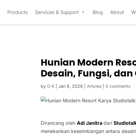
Products
Services & Support
Blog
About
W
Hunian Modern Resor
Desain, Fungsi, da
by
O K
|
Jan 6, 2026
|
Articles
|
0 comments
Dirancang oleh
Adi Janitra
dari
Studiotal
menekankan keseimbangan antara desain,