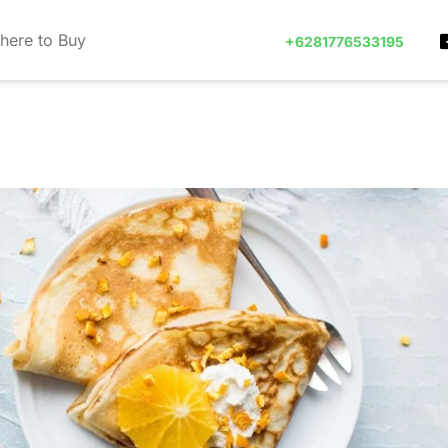
here to Buy
+6281776533195